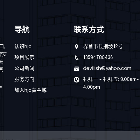
导航
联系方式
口,
认识hjc
界首市县捎坡12号
牌安
项目展示
13594780436
流
公司新闻
devilish@yahoo.com
原
、
服务方向
礼拜一 - 礼拜五: 9.00am-
载。
4.00pm
加入hjc黄金城